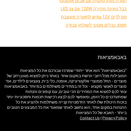
חגורת מותן טקטית עם אבזם אוטומטי
כבל טעינה מהירה 120W עם צג LED
פס לדים 12V גמיש לתאורה מעוצבת
תפסן כבלים מגנטי לשולחן עבודה
באבאמציאות
"באבאמציאות" הוא אתר ייחודי שמרכז עבורכם את כל המציאות
המובילות מכל רחבי הרשת במקום אחד. באתר ניתן למצוא מגוון רחב של
מוצרים - החל ממוצרי אלקטרוניקה, אופנה, כלי בית, צעצועים לילדים, ועד
מוצרים לאנשי מקצוע - וכל זה במחירים משתלמים במיוחד. באבאמציאות
עוזר לכם למצוא את המחירים הכי טובים, עם קופונים והנחות
שמתעדכנים כל הזמן, ומאפשר לכם לבצע רכישות חכמות וחסכוניות יותר.
בזכות היכולת שלו לאתר הזדמנויות קנייה משתלמות ולהציע את כל
ההנחות במקום אחד, הוא נחשב לאתר שמאגד את כל המבצעים הטובים
ביותר - האבא של כל המציאות.
Contact Us
|
Privacy Policy