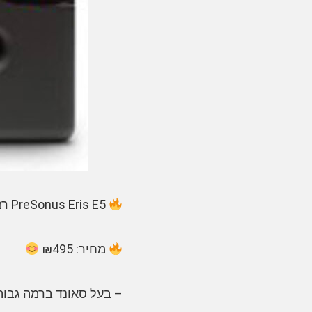
PreSonus Eris E5 רמקול מוניטור משובח רק ב₪495! זוג ב₪960!
מחיר: ₪495
– בעל סאונד ברמה גבוה