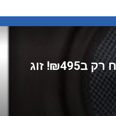
PreSonus Eris E5 רמקול מוניטור משובח רק ב₪495! זוג