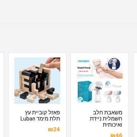
משאבת חלב
פאזל קוביית עץ
חשמלית ניידת
תלת מימד Luban
ואיכותית
₪24
₪46