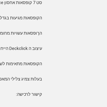
סט 7 קופסאות אחסון Rubbermaid Brilliance מציע פתרון אידיאלי עבור אחסון מזון ותיק התעשייתי
הקופסאות מגיעות בגדלים
הךופסאות עשויות מחומר 
עיצוב ה Deckclick הייחודי מאפשר פתיחה וסגירה קלה ואטומה, מה שמאפשר אחסון ממושך ובטוח
הקופסאות מתאימות לשימ
בעלות צמיג צלילי המאפ
קישור לרכישה: