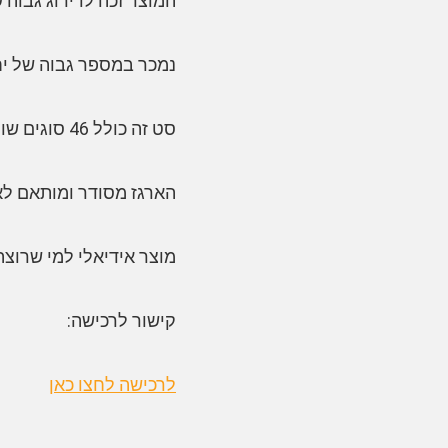
המוצר זכה לדירוג גבוה של 4.5 מת
נמכר במספר גבוה של יחידות – מ
סט זה כולל 46 סוגים שונים של ביטים, מתאים לשימושים מגוונים בתחום ה-DIY והתיקונים הביתיים
הארגז מסודר ומותאם לא
מוצר אידיאלי למי שרוצה 
קישור לרכישה:
לרכישה לחצו כאן