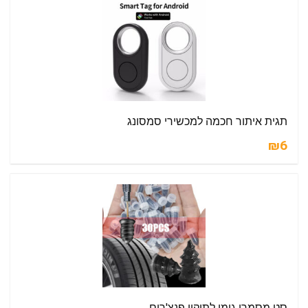
תגית איתור חכמה למכשירי סמסונג
₪6
סט מסמרי גומי לתיקון פנצ'רים