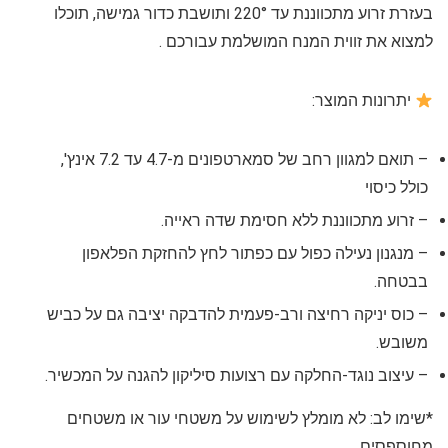
בעזרת זרוע מתכווננת עד 220° ותושבת כדור גמישה, תוכלו
למצוא את זווית המנח המושלמת עבורכם ️.
יתרונות המוצר:
– תואם למגוון רחב של סמארטפונים מ-4.7 עד 7.2 אינץ',
כולל כיסוי
– זרוע מתכווננת ללא חסימת שדה ראייה.
– מנגנון נעילה כפול עם כפתור לחץ להחזקת הפלאפון
בבטחה.
– כוס יניקה רחיצה ורב-פעמית להדבקה יציבה גם על כביש
משובש.
– עיצוב נוגד-החלקה עם רצועות סיליקון להגנה על המכשיר.
*שימו לב: לא מומלץ לשימוש על משטחי עור או משטחים
מחוספסים.