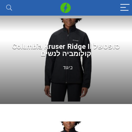
סופטשל Columbia Kruser Ridge II
קולומביה לנשים
ביגוד