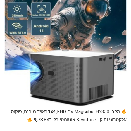
מקרן Magcubic HY350 עם FHD, אנדראויד מובנה, פוקוס
אלקטרוני ותיקון Keystone אוטומטי רק ב$78.84!