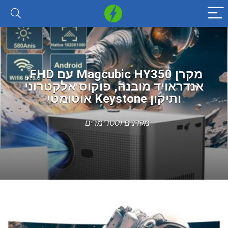
מקרן Magcubic HY350 עם FHD,
אנדראויד מובנה, פוקוס אלקטרוני
ותיקון Keystone אוטומטי
מקרנים וסטרימרים