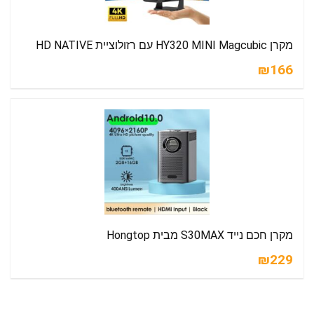
מקרן HY320 MINI Magcubic עם רזולוציית HD NATIVE
₪166
מקרן חכם נייד S30MAX מבית Hongtop
₪229