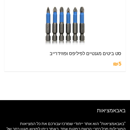
סט ביטים מגנטיים לפיליפס ופוזידרייב
₪5
באבאמציאות
"באבאמציאות" הוא אתר ייחודי שמרכז עבורכם את כל המציאות
המובילות מכל רחבי הרשת במקום אחד. באתר ניתן למצוא מגוון רחב של