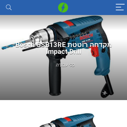
מקדחה רוטטת Bosch GSB13RE
Impact Drill
כלי עבודה