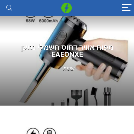
מפוח אוויר דחוס חשמלי נטען
EAEONXE
שונות