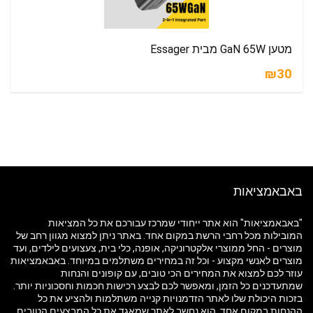
מטען GaN 65W מבית Essager
₪30
באבאמציאות
"באבאמציאות" הוא אתר ייחודי שמרכז עבורכם את כל המציאות
המובילות מכל רחבי הרשת במקום אחד. באתר ניתן למצוא מגוון רחב של
מוצרים - החל ממוצרי אלקטרוניקה, אופנה, כלי בית, צעצועים לילדים, ועד
מוצרים לאנשי מקצוע - וכל זה במחירים משתלמים במיוחד. באבאמציאות
עוזר לכם למצוא את המחירים הכי טובים, עם קופונים והנחות
שמתעדכנים כל הזמן, ומאפשר לכם לבצע רכישות חכמות וחסכוניות יותר.
בזכות היכולת שלו לאתר הזדמנויות קנייה משתלמות ולהציע את כל
ההנחות במקום אחד, הוא נחשב לאתר שמאגד את כל המבצעים הטובים