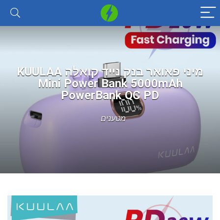
מיני פאואר בנק נייד קואלה KUULAA
Mini Power Bank 5000mAh
PowerBank QC PD
מטענים