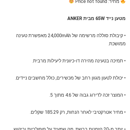
מחיר: Price not found
מטען נייד 65W מבית ANKER
• קיבולת סוללה מרשימה של 24,000mAh מאפשרת טעינה
ממושכת.
• תמיכה בטעינה מהירה דו-כיוונית ליעילות מרבית.
• יכולת לטעון מגוון רחב של מכשירים, כולל מחשבים ניידים.
• המוצר זכה לדירוג גבוה של 4.6 מתוך 5.
• מחיר אטרקטיבי לאחר הנחות, רק 185.29 שקלים.
• יותר מ-20 הזמנות ברשת, מה שמעיד על פופולריות וביקוש.