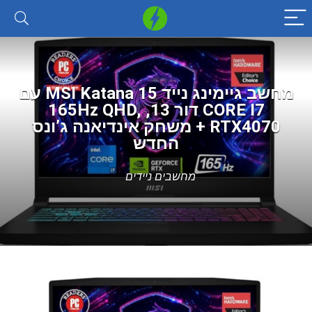
מחשב גיימינג נייד MSI Katana 15 עם
CORE I7 דור 13, 165Hz QHD,
RTX4070 + משחק אינדיאנה ג’ונס
החדש
מחשבים ניידים