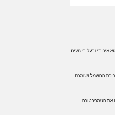
Aufit Polar Plus Inverter 12 9210BTU מזגן עילי הוא איכותי ובעל ביצועים
ת חיסכון משמעותי בצריכת החשמל ושומרת
ים את הטמפרטורה