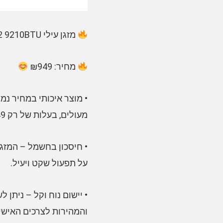
מזגן עילי Aufit Polar Plus Inverter 12 9210BTU רק ב₪949 ומשלוח חינם
מחיר: ₪949
מעולים, בעלות של רק 949 ₪ ומשלוח חינם!
על תפעול שקט ויעיל.
• יישום נוח וקל – ניתן
והמהירות לצרכים האישי