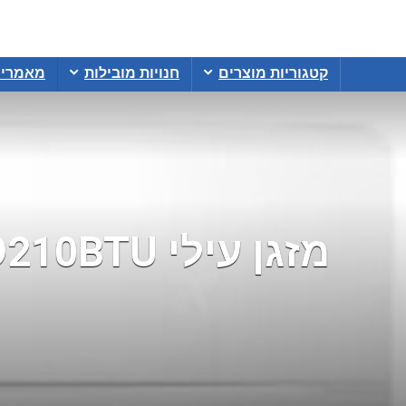
קטגוריות מוצרים
חנויות מובילות
מאמרי
מזגן עילי Aufit Polar Plus Inverter 12 9210BTU רק ב₪949