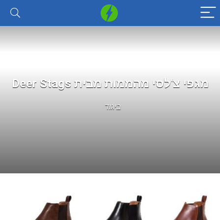
מגפי צ'לסי מהממות מבית Deer Stags
ביגוד