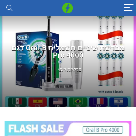
מברשת שיניים חשמלית Oral-B דגם
4000 Pro
בריאות ויופי