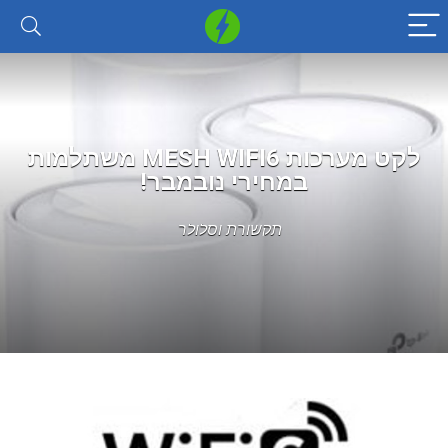
לקט מערכות MESH WIFI6 משתלמות
במחירי נובמבר!
תקשורת וסלולר