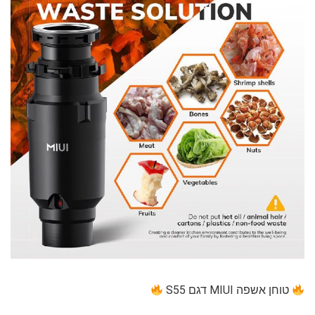
טוחן אשפה MIUI דגם S55