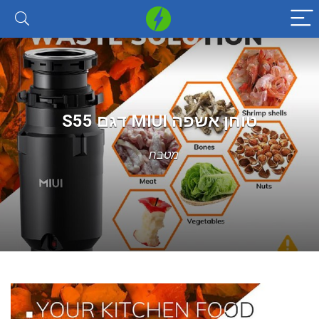
טוחן אשפה MIUI דגם S55
מטבח