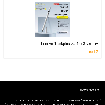
עט מגע 3 ב-1 של Lenovo Thinkplus
₪17
באבאמציאות
"באבאמציאות" הוא אתר ייחודי שמרכז עבורכם את כל המציאות
המובילות מכל רחבי הרשת במקום אחד. באתר ניתן למצוא מגוון רחב של