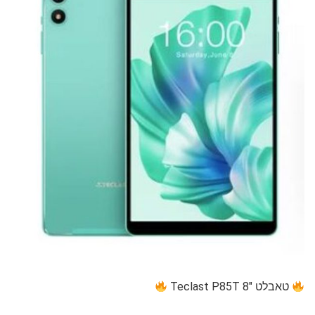
טאבלט 8″ Teclast P85T