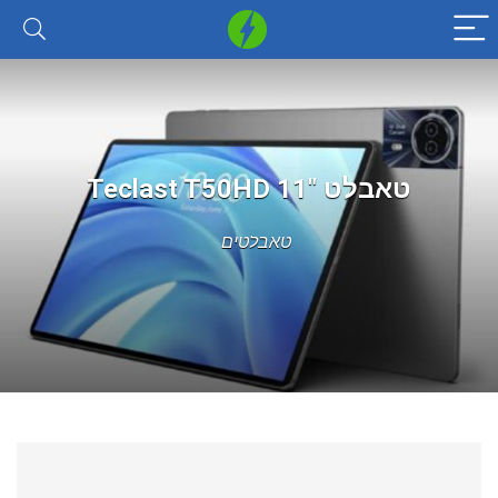
טאבלט 11″ Teclast T50HD
טאבלטים