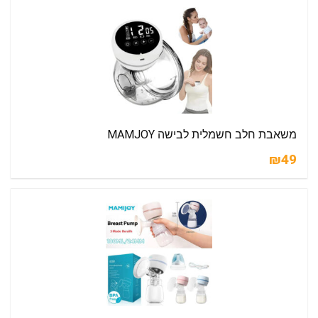
משאבת חלב חשמלית לבישה MAMJOY
₪49