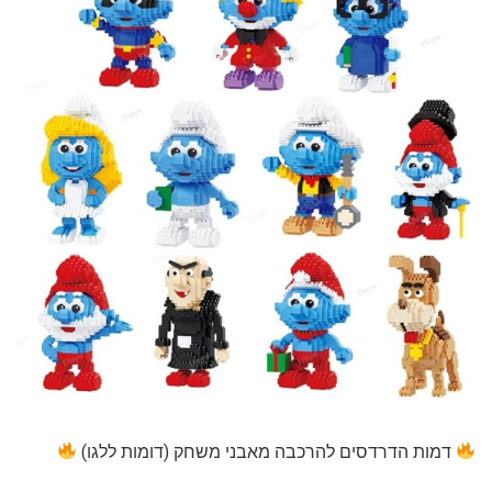
דמות הדרדסים להרכבה מאבני משחק (דומות ללגו)