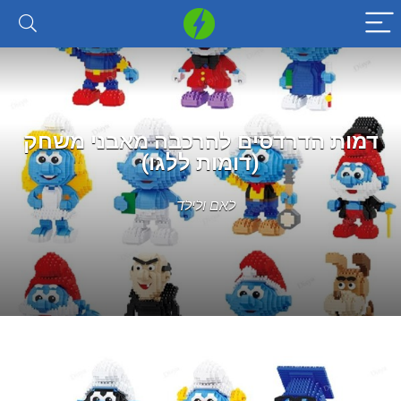
דמות הדרדסים להרכבה מאבני משחק
(דומות ללגו)
לאם ולילד