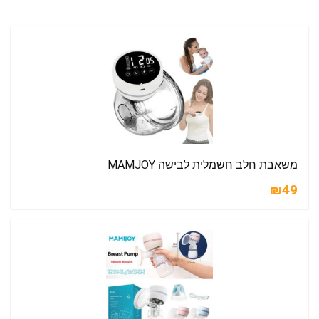
משאבת חלב חשמלית לבישה MAMJOY
₪49