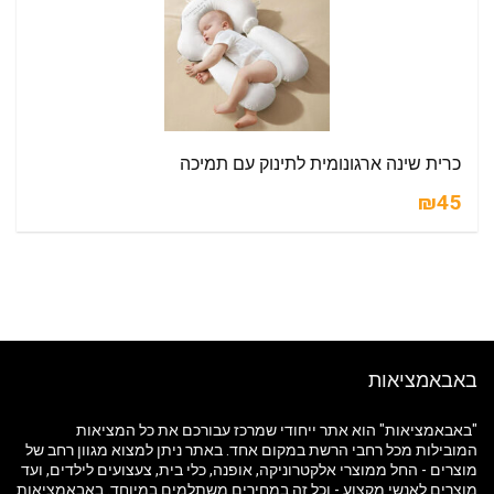
כרית שינה ארגונומית לתינוק עם תמיכה
₪45
באבאמציאות
"באבאמציאות" הוא אתר ייחודי שמרכז עבורכם את כל המציאות
המובילות מכל רחבי הרשת במקום אחד. באתר ניתן למצוא מגוון רחב של
מוצרים - החל ממוצרי אלקטרוניקה, אופנה, כלי בית, צעצועים לילדים, ועד
מוצרים לאנשי מקצוע - וכל זה במחירים משתלמים במיוחד. באבאמציאות